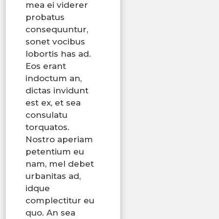
mea ei viderer
probatus
consequuntur,
sonet vocibus
lobortis has ad.
Eos erant
indoctum an,
dictas invidunt
est ex, et sea
consulatu
torquatos.
Nostro aperiam
petentium eu
nam, mel debet
urbanitas ad,
idque
complectitur eu
quo. An sea