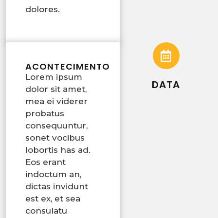
dolores.
ACONTECIMENTO
Lorem ipsum
DATA
dolor sit amet,
mea ei viderer
probatus
consequuntur,
sonet vocibus
lobortis has ad.
Eos erant
indoctum an,
dictas invidunt
est ex, et sea
consulatu