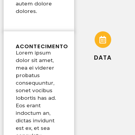
autem dolore
dolores.
ACONTECIMENTO
Lorem ipsum
DATA
dolor sit amet,
mea ei viderer
probatus
consequuntur,
sonet vocibus
lobortis has ad.
Eos erant
indoctum an,
dictas invidunt
est ex, et sea