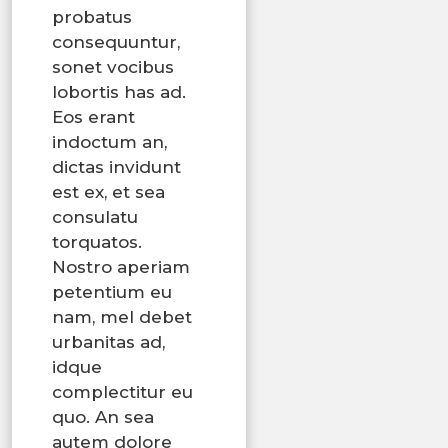
probatus
consequuntur,
sonet vocibus
lobortis has ad.
Eos erant
indoctum an,
dictas invidunt
est ex, et sea
consulatu
torquatos.
Nostro aperiam
petentium eu
nam, mel debet
urbanitas ad,
idque
complectitur eu
quo. An sea
autem dolore