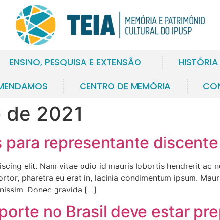
ENSINO, PESQUISA E EXTENSÃO
HISTÓRIA
MENDAMOS
CENTRO DE MEMÓRIA
CO
o de 2021
s para representante discente
scing elit. Nam vitae odio id mauris lobortis hendrerit ac
 tortor, pharetra eu erat in, lacinia condimentum ipsum. Maur
gnissim. Donec gravida […]
sporte no Brasil deve estar pr